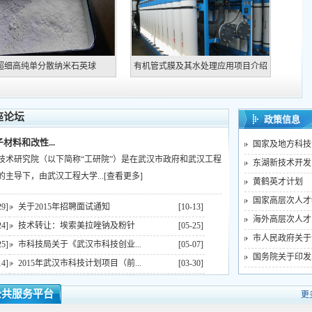
超细高纯单分散纳米石英球
有机管式膜及其水处理应用项目介绍
座论坛
政策信息
材料和改性...
国家及地方科技
技术研究院（以下简称“工研院”）是在武汉市政府和武汉工程
东湖新技术开发区
主导下，由武汉工程大学...
[查看更多]
黄鹤英才计划
国家高层次人才
29]
关于2015年招聘面试通知
[10-13]
海外高层次人才
24]
技术转让：埃索美拉唑钠及粉针
[05-25]
市人民政府关于
25]
市科技局关于《武汉市科技创业...
[05-07]
国务院关于印发
14]
2015年武汉市科技计划项目（前...
[03-30]
公共服务平台
更