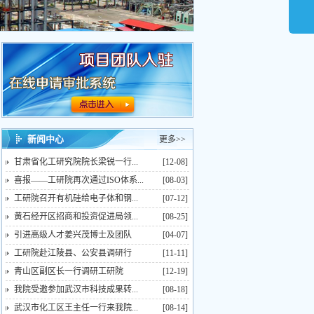
新闻中心
更多>>
甘肃省化工研究院院长梁锐一行...
[12-08]
喜报——工研院再次通过ISO体系...
[08-03]
工研院召开有机硅给电子体和钢...
[07-12]
黄石经开区招商和投资促进局领...
[08-25]
引进高级人才姜兴茂博士及团队
[04-07]
工研院赴江陵县、公安县调研行
[11-11]
青山区副区长一行调研工研院
[12-19]
我院受邀参加武汉市科技成果转...
[08-18]
武汉市化工区王主任一行来我院...
[08-14]